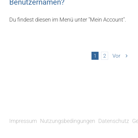
Benutzernamen?
Du findest diesen im Menü unter "Mein Account".
1
2
Vor
Impressum
Nutzungsbedingungen
Datenschutz
Ge